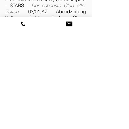
- STARS -
Der schönste Club aller
Zeiten
, 03/01,AZ Abendzeitung
Kultur - Schöner Trinken, Stars,
Raum 8 und Milch und Bar,
Abendzeitung Kultur - AZ Stern der
Woche 04/01, für Projekt Stars,
Kulturredaktion für Stern für
außergewöhnliche Leistungen auf
kulturellem Gebiet, DEALES HEIM -
Club Stars -
Sphärische Bilder
,
10/01, LICHT + ARCHITEKTUR,
Milch und Bar -
Milch nach
Mitternacht
, 1/01, FRAME - Name
Dropping - Milch und Bar, 11/12/00,
H.O.M.E - Milch+Bar. Hier fließt die
Milch rot ins Glas, 11/00, FRAME -
Fresh Dive
Freibad, 01/02, DESIGN
REPORT - Raum 8, 03/02,
ANNABELLE WOHNEN - Bett Prince
Nachtstudio München, 03/03,
WOHN!DESIGN - Anti Barock -