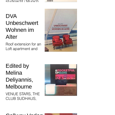
studioacht / Munich,
Germany
DVA
Unbeschwert
Wohnen im
Alter
Roof extension for an
Loft apartment and
interior, studioacht /
Munich, Germany
Edited by
Melina
Deliyannis,
Melbourne
VENUE STARS, THE
CLUB SUDHAUS,
CLUB GARDEN
studioacht / Munich,
Germany