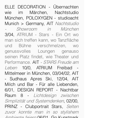
ELLE DECORATION - Übernachten
wie im Märchen, Nachtstudio
München, POLOXYGEN - studioacht
Munich > Germany, AIT
Nachtstudio
- Showroom in München
3/04,
ATRIUM - Stars - Ein Ort wo
man sich treffen kann, wo Tanzfläche
und Bühne verschmelzen, wo
genussvolles Loungen genauso
seinen Platz findet, wie Theater und
Performance.
AIT
- STARS Freude am
Leben
10/0, ATRIUM Freibad -
Mittelmeer in München, 03/04/02, AIT
- Sudhaus Apres Ski, 12/04, AIT
Milch und Bar - Für alle Liebenden,
6/01, DESIGN REPORT - Nachtbar
Raum 8 -
Lichtdesign zwischen
Simplizität und Systemdenken
, 02/00,
PRINZ - Clubportrait Stars,
Selten
zuvor konnte man in so stylishem
Ambiente feiern
06/01, Go Kunstpark